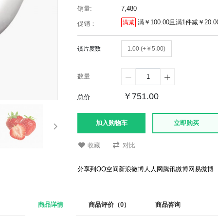
销量:
7,480
满￥100.00且满1件减￥20.
满减
促销：
镜片度数
1.00 (+￥5.00)
数量


￥751.00
总价
加入购物车
立即购买
收藏
对比
分享到
QQ空间
新浪微博
人人网
腾讯微博
网易微博
商品详情
商品评价（0）
商品咨询