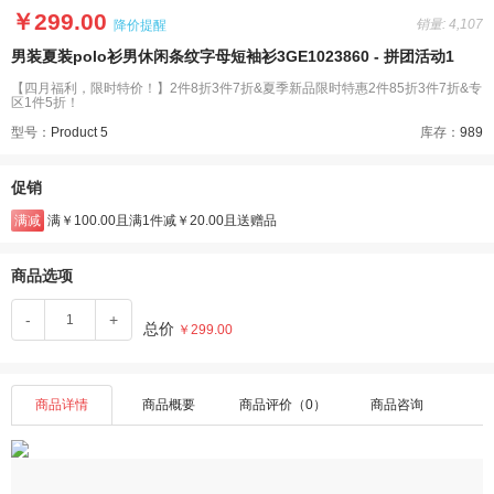
￥299.00
销量: 4,107
降价提醒
男装夏装polo衫男休闲条纹字母短袖衫3GE1023860 - 拼团活动1
【四月福利，限时特价！】2件8折3件7折&夏季新品限时特惠2件85折3件7折&专
区1件5折！
型号：
Product 5
库存：
989
促销
满减
满￥100.00且满1件减￥20.00且送赠品
商品选项
-
+
总价
￥299.00
商品详情
商品概要
商品评价（0）
商品咨询