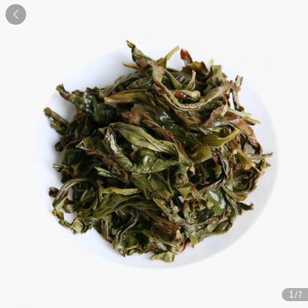

1
/7