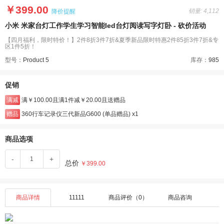
￥399.00
销量: 4,112
降价提醒
小米 米家台灯工作学生学习智能led台灯阅读写字灯卧 - 砍价活动
【四月福利，限时特价！】2件8折3件7折&夏季新品限时特惠2件85折3件7折&专
区1件5折！
型号：
Product 5
库存：
985
促销
满减
满￥100.00且满1件减￥20.00且送赠品
赠品
360行车记录仪三代新品G600 (单品赠品) x1
商品选项
-
+
总价
￥399.00
商品详情
11111
商品评价（0）
商品咨询