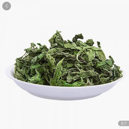

1
/7