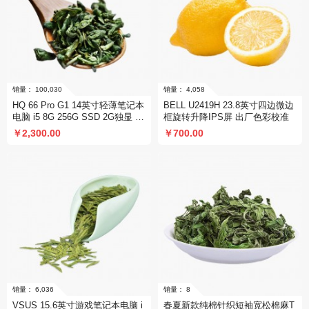
HQ 66 Pro G1 14英寸轻薄笔记本
BELL U2419H 23.8英寸四边微边
电脑 i5 8G 256G SSD 2G独显 -
框旋转升降IPS屏 出厂色彩校准
秒杀活动
￥2,300.00
￥700.00
销量： 100,030
销量： 4,058
VSUS 15.6英寸游戏笔记本电脑 i
春夏新款纯棉针织短袖宽松棉麻T